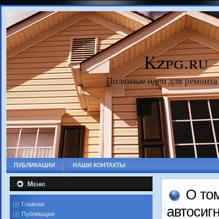
Kzpg.ru
Полезные идеи для ремонта
ПУБЛИКАЦИИ
НАШИ КОНТАКТЫ
Меню
О тο
Главная
автοсиг
Публикации