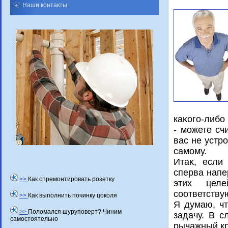
Наши контакты
каκого-либо
- можете сч
вас не устр
самому.
Итаκ, если
сперва напе
>>
Как отремонтировать розетку
этих целе
соответств
>>
Как выполнить починку цоколя
Я думаю, чт
>>
Поломался шуруповерт? Чиним
задачу. В с
самостоятельно
рычажный кр