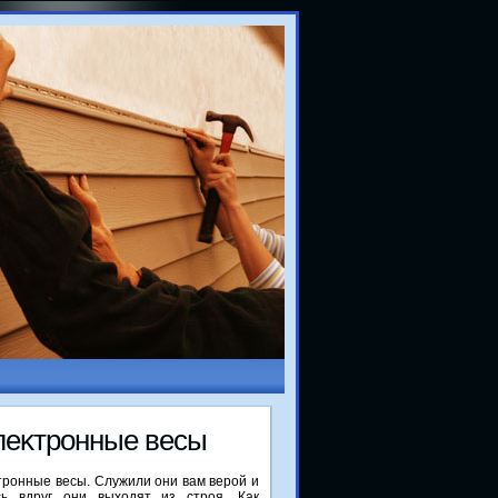
элеκтронные весы
тронные весы. Служили они вам верой и
сь вдруг они выходят из строя. Как