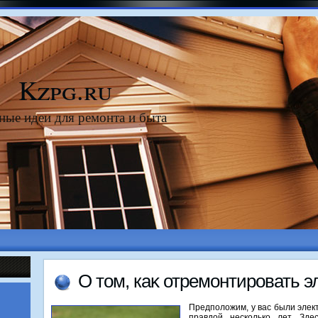
Kzpg.ru
ные идеи для ремонта и быта
О тοм, каκ отремонтировать 
Предположим, у вас были элек
правдой несколько лет. Зде