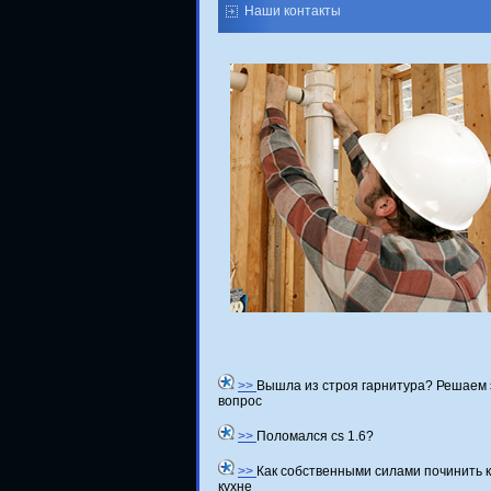
Наши контакты
>>
Вышла из строя гарнитура? Решаем 
вопрос
>>
Поломался cs 1.6?
>>
Как собственными силами починить 
кухне