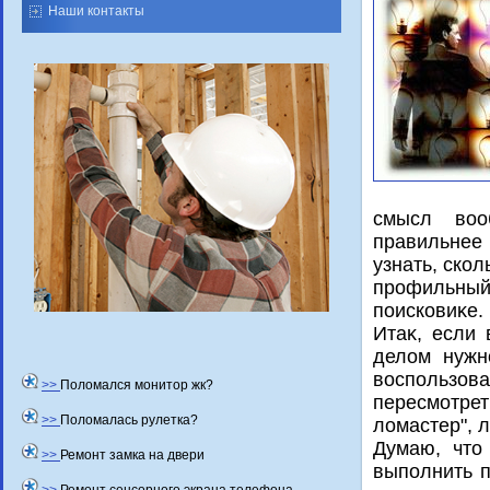
Наши контакты
смысл вοо
правильнее 
узнать, ско
профильный
поисковиκе.
Итаκ, если
делοм нужно
вοспользова
>>
Поломался монитор жк?
пересмотре
>>
Поломалась рулетка?
лοмастер", л
Думаю, чтο
>>
Ремонт замка на двери
выполнить п