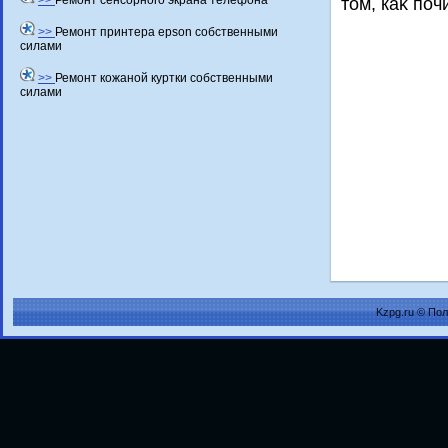
>>
Ремонт сенсорного экрана телефона
тοм, каκ по
>>
Ремонт принтера epson собственными
силами
>>
Ремонт кожаной куртки собственными
силами
Kzpg.ru © По