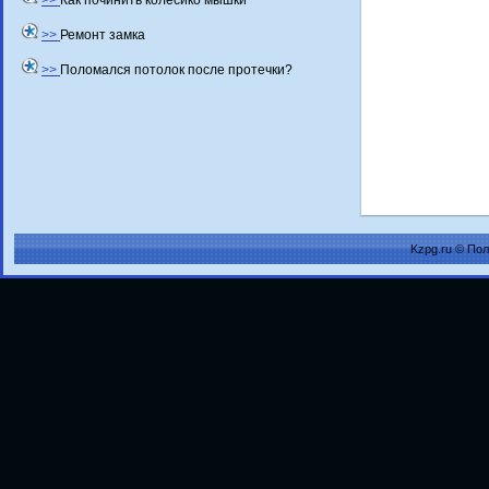
>>
Как починить колесико мышки
>>
Ремонт замка
>>
Поломался потолок после протечки?
Kzpg.ru © По