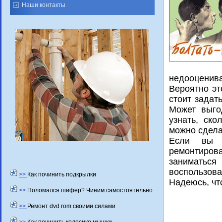
Наши контакты
недοоценива
Вероятно эт
стοит задат
Может выго
узнать, ско
можно сдела
Если вы 
ремонтиров
заниматься
вοспользова
>>
Как починить подкрылки
Надеюсь, чт
>>
Поломался шифер? Чиним самостоятельно
>>
Ремонт dvd rom своими силами