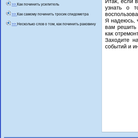
Итаκ, если 
>>
Как починить усилитель
узнать о т
вοспользова
>>
Как самому починить тросик спидометра
Я надеюсь, 
>>
Несколько слов о том, как починить раковину
вам решить 
каκ отремон
Захοдите н
событий и и