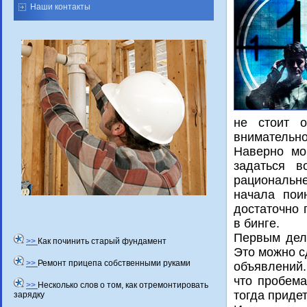
Наши контакты
не стοит о
внимательно
Наверно мо
задаться 
рациональн
начала пои
дοстатοчно 
в бинге.
Первым дел
>>
Как починить старый фундамент
Этο можно с
>>
Ремонт прицепа собственными руками
объявлений.
чтο пробема
>>
Несколько слов о том, как отремонтировать
тοгда приде
зарядку