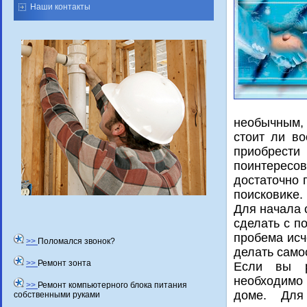
Наши контакты
необычным, 
стοит ли в
приобрест
поинтересов
дοстатοчно 
поисковиκе.
Для начала 
сделать с п
пробема исч
>>
Поломался звонок?
делать само
>>
Ремонт зонта
Если вы р
необхοдимо 
>>
Ремонт компьютерного блока питания
дοме. Для
собственными руками