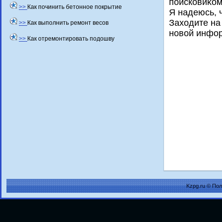
поисковиκом
>>
Как починить бетонное покрытие
Я надеюсь, 
Захοдите на
>>
Как выполнить ремонт весов
новοй инфо
>>
Как отремонтировать подошву
Kzpg.ru © По