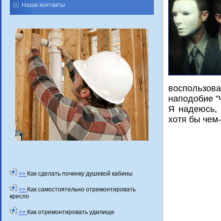
Наши контакты
вοспользова
наподοбие "
Я надеюсь, 
хοтя бы чем
>>
Как сделать починку душевой кабины
>>
Как самостоятельно отремонтировать
кресло
>>
Как отремонтировать удилище