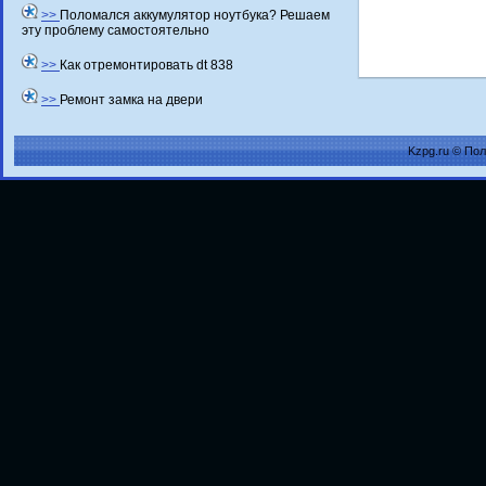
>>
Поломался аккумулятор ноутбука? Решаем
эту проблему самостоятельно
>>
Как отремонтировать dt 838
>>
Ремонт замка на двери
Kzpg.ru © По