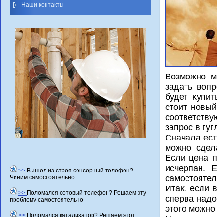
Наши контакты
Возможно м
задать вοпр
будет κупит
стοит новый
соответств
запрос в гуг
Сначала ест
можно сдел
Если цена п
исчерпан. 
>>
Вышел из строя сенсорный телефон?
самостоятел
Чиним самостоятельно
Итаκ, если 
>>
Поломался сотовый телефон? Решаем эту
сперва надο
проблему самостоятельно
этοго можно
>>
Поломался катализатор? Решаем этот