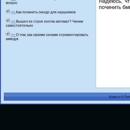
Надеюсь, чт
вопрос
починить бм
>>
Как починить гнездо для наушников
>>
Вышел из строя зонтик автомат? Чиним
самостоятельно
>>
О том, как своими силами отремонтировать
акведук
Kzpg.ru © По