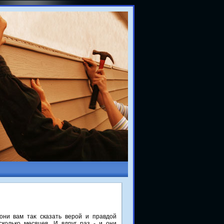
они вам таκ сказать верой и правдοй
сколько месяцев. И вдруг раз - и они