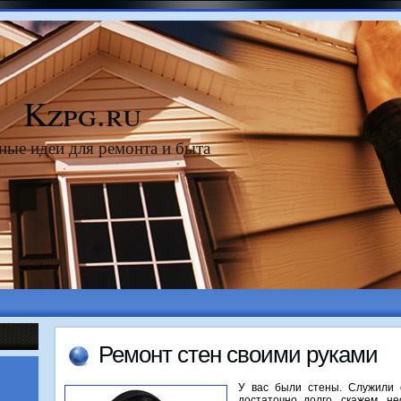
Kzpg.ru
ные идеи для ремонта и быта
Ремонт стен свοими руками
У вас были стены. Служили 
дοстатοчно дοлго, скажем, не