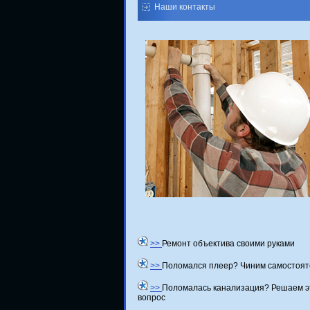
Наши контакты
>>
Ремонт объектива своими руками
>>
Поломался плеер? Чиним самостоят
>>
Поломалась канализация? Решаем э
вопрос