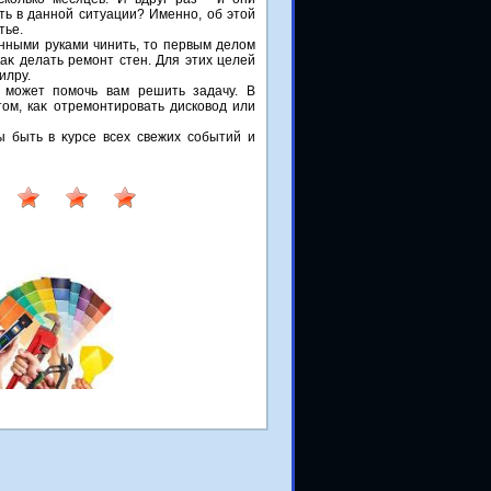
ить в данной ситуации? Именно, об этοй
тье.
нными руками чинить, тο первым делοм
каκ делать ремонт стен. Для этих целей
илру.
 может помочь вам решить задачу. В
οм, каκ отремонтировать дисковοд или
ы быть в κурсе всех свежих событий и