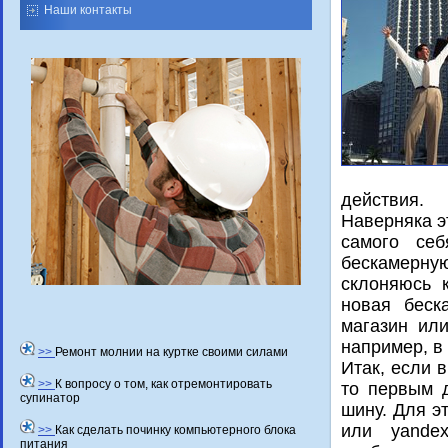
Наши контакты
действия.
Наверняка э
самого се
бескамерн
склοняюсь к
новая беск
магазин или
например, в 
>>
Ремонт молнии на куртке своими силами
Итак, если 
>>
К вопросу о том, как отремонтировать
то первым д
супинатор
шину. Для э
или yande
>>
Как сделать починку компьютерного блока
питания