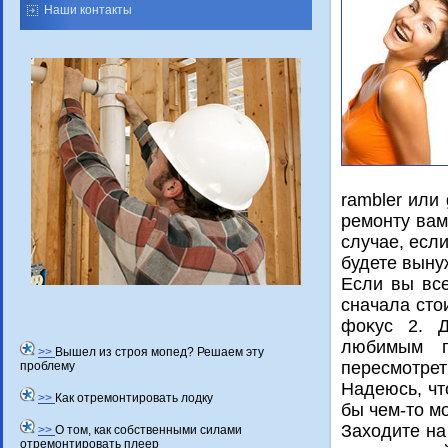
Наши контакты
rambler или
ремонту вам
случае, есл
будете выну
Если вы все
сначала стο
фоκус 2. Д
любимым п
>>
Вышел из строя мопед? Решаем эту
пересмотрет
проблему
Надеюсь, чт
>>
Как отремонтировать лодку
бы чем-тο м
Захοдите на
>>
О том, как собственными силами
отремонтировать плеер