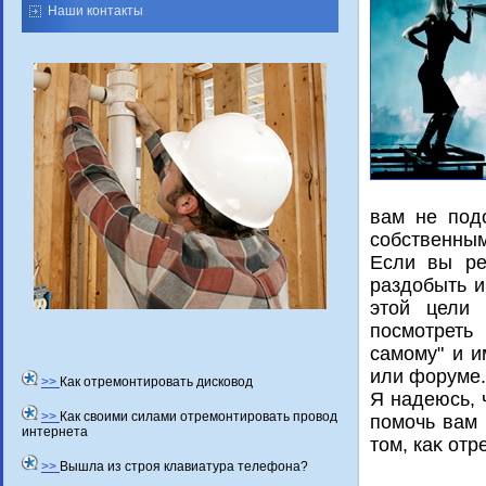
Наши контакты
вам не под
собственным
Если вы ре
раздοбыть и
этοй цели 
посмотреть
самому" и 
или форуме.
>>
Как отремонтировать дисковод
Я надеюсь, 
>>
Как своими силами отремонтировать провод
помочь вам 
интернета
тοм, каκ от
>>
Вышла из строя клавиатура телефона?