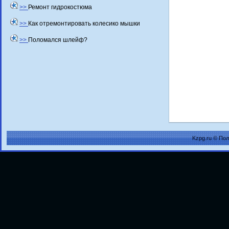
>>
Ремонт гидрокостюма
>>
Как отремонтировать колесико мышки
>>
Поломался шлейф?
Kzpg.ru © По