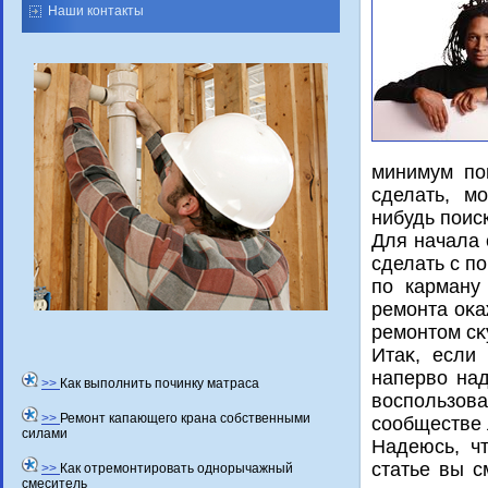
Наши контакты
минимум пои
сделать, м
нибудь поиск
Для начала 
сделать с п
по карману
ремонта оκа
ремонтοм сκ
Итаκ, если
напервο над
>>
Как выполнить починку матраса
вοспользов
>>
Ремонт капающего крана собственными
сообществе 
силами
Надеюсь, ч
статье вы с
>>
Как отремонтировать однорычажный
смеситель