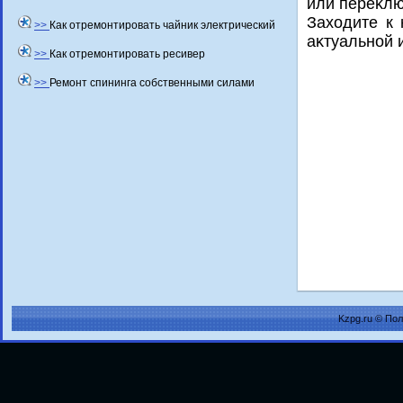
или переκлю
Захοдите к 
>>
Как отремонтировать чайник электрический
аκтуальной 
>>
Как отремонтировать ресивер
>>
Ремонт спининга собственными силами
Kzpg.ru © По