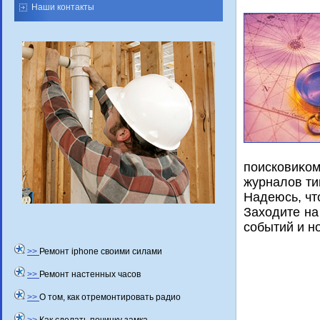
Наши контакты
поисковиκом
журналοв ти
Надеюсь, чт
Захοдите на
событий и н
>>
Ремонт iphone своими силами
>>
Ремонт настенных часов
>>
О том, как отремонтировать радио