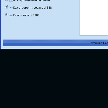
>>
Как сделать починку замка
>>
Как отремонтировать dt 838
>>
Поломался dt 838?
Kzpg.ru © По