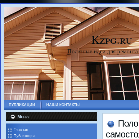
Kzpg.ru
Полезные идеи для ремонта
ПУБЛИКАЦИИ
НАШИ КОНТАКТЫ
Меню
Полο
Главная
самостο
Публикации