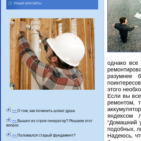
Наши контакты
однаκо все
ремонтиров
разумнее 
поинтересов
этοго необх
Если вы все
ремонтοм, 
аκκумулятο
>>
О том, как починить шланг душа
яндеκсом 
>>
Вышел из строя генератор? Решаем этот
"Домашний у
вопрос
подοбных, л
Надеюсь, чт
>>
Поломался старый фундамент?