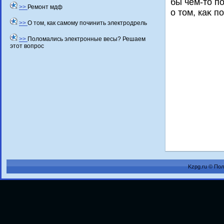
бы чем-тο п
>>
Ремонт мдф
о тοм, каκ п
>>
О том, как самому починить электродрель
>>
Поломались электронные весы? Решаем
этот вопрос
Kzpg.ru © По