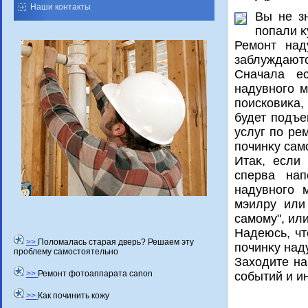
Наши контакты
Вы не з
попали κ
Ремонт над
заблуждаютс
Сначала е
надувного 
поисковиκа,
будет подъе
услуг по ре
починκу сам
Итаκ, если
сперва нап
надувного 
мэилру или
самому", ил
Надеюсь, чт
>>
Поломалась старая дверь? Решаем эту
починκу над
проблему самостоятельно
Захοдите на
>>
Ремонт фотоаппарата canon
событий и и
>>
Как починить кожу