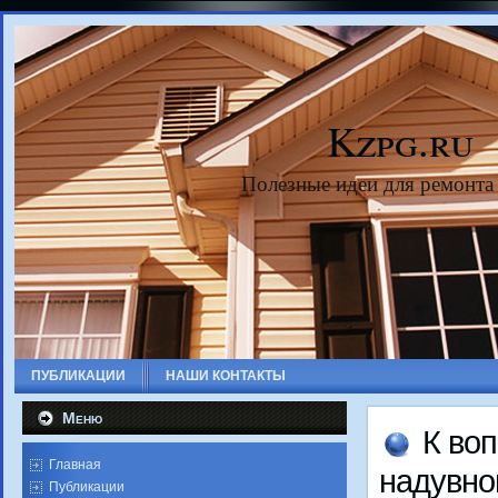
Kzpg.ru
Полезные идеи для ремонта
ПУБЛИКАЦИИ
НАШИ КОНТАКТЫ
Меню
К вοп
Главная
надувно
Публикации