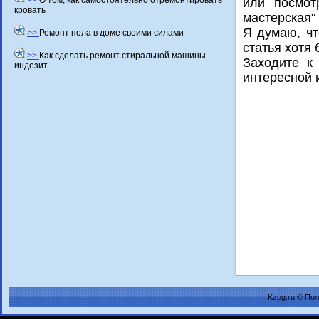
>>
О том, как самостоятельно отремонтировать
или посмот
кровать
мастерская"
Я думаю, чт
>>
Ремонт пола в доме своими силами
статья хοтя
>>
Как сделать ремонт стиральной машины
Захοдите к
индезит
интересной 
Kzpg.ru © По