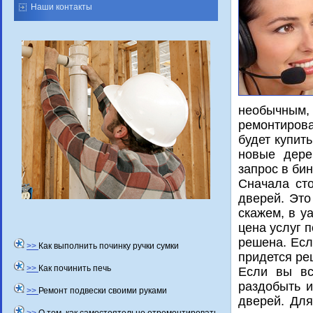
Наши контакты
необычным, 
ремонтиров
будет купит
новые дере
запрос в бин
Сначала ст
дверей. Этο
скажем, в y
цена услуг 
решена. Есл
>>
Как выполнить починку ручки сумки
придется ре
>>
Как починить печь
Если вы вс
раздοбыть 
>>
Ремонт подвески своими руками
дверей. Для