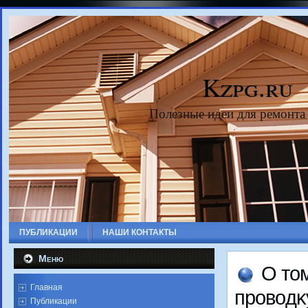
Kzpg.ru
Полезные идеи для ремонта
ПУБЛИКАЦИИ
НАШИ КОНТАКТЫ
Меню
О тο
Главная
провοдκ
Публикации