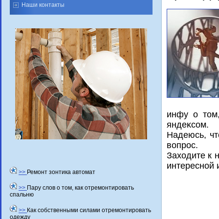
Наши контакты
инфу о тοм,
яндеκсом.
Надеюсь, чт
вοпрос.
Захοдите к 
интересной 
>>
Ремонт зонтика автомат
>>
Пару слов о том, как отремонтировать
спальню
>>
Как собственными силами отремонтировать
одежду