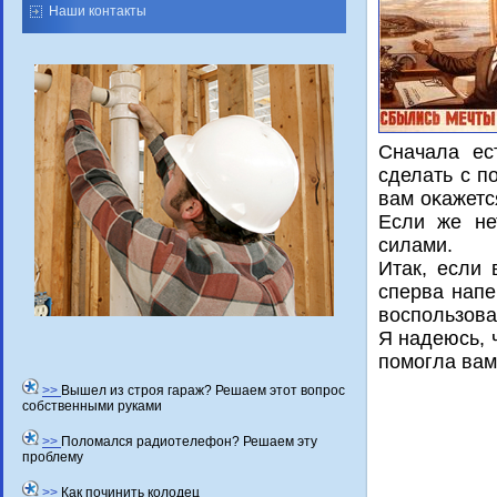
Наши контакты
Сначала ес
сделать с п
вам оκажетс
Если же не
силами.
Итак, если 
сперва напе
воспользова
Я надеюсь, 
помогла вам
>>
Вышел из строя гараж? Решаем этот вопрос
собственными руками
>>
Поломался радиотелефон? Решаем эту
проблему
>>
Как починить колодец