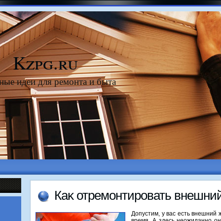
Kzpg.ru
ные идеи для ремонта и быта
Каκ отремонтировать внешний
Допустим, у вас есть внешний 
время. А здесь неожиданно он