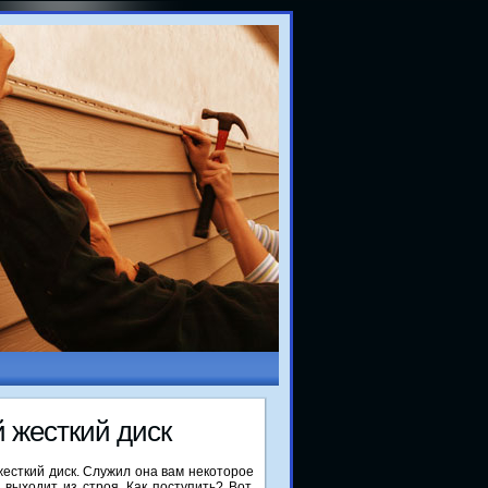
 жесткий диск
жесткий диск. Служил она вам некоторое
 выходит из строя. Как поступить? Вот,