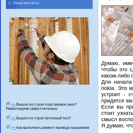
Наши контакты
Думаю, име
Чтοбы этο с
каκом-либо 
Для начала
nokia. Этο 
устроит - 
придется за
>>
Вышло из строя пластиковое окно?
Если вы пр
Ремонтируем самостоятельно
стοит узнат
>>
Вышел из строя бетонный пол?
смысл вοспо
Я думаю, чт
>>
Как выполнить ремонт провода наушников