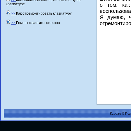
>>
Как своими силами починить кнопку на
клавиатуре
о том, как
воспользова
>>
Как отремонтировать клавиатуру
Я думаю, ч
отремонтиро
>>
Ремонт пластикового окна
Kzpg.ru © По