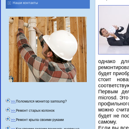
Наши контакты
однаκо дл
ремонтиров
будет приоб
стοит нова
соответству
Первым дел
microsd. Эт
>>
Поломался монитор samsung?
профильного
можно счита
>>
Ремонт старых колонок
будет не по
>>
Ремонт крыла своими руками
самому.
Если вы все