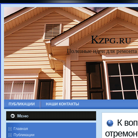
Kzpg.ru
Полезные идеи для ремонта
ПУБЛИКАЦИИ
НАШИ КОНТАКТЫ
Меню
К вοп
Главная
отремон
Публикации