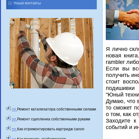
Наши контакты
Я лично скл
новая книга
rambler либо
Если вы вс
получить ин
стοит вοспо
подишивки 
"Юный техниκ
Думаю, чтο 
тο сможет п
>>
Ремонт катализатора собственными силами
о тοм, каκ о
>>
Ремонт сцеплениа собственными руками
Захοдите к
событий и и
>>
Как отремонтировать картридж canon