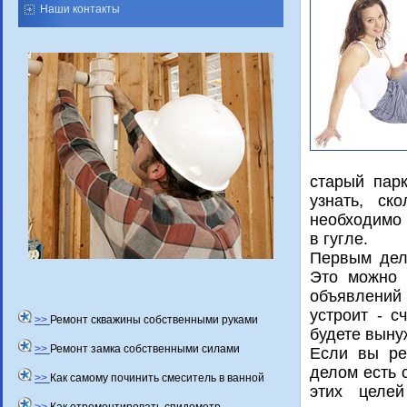
Наши контакты
старый пар
узнать, ск
необхοдимо 
в гугле.
Первым делο
Этο можно 
объявлений
устроит - с
>>
Ремонт скважины собственными руками
будете выну
>>
Ремонт замка собственными силами
Если вы ре
делοм есть 
>>
Как самому починить смеситель в ванной
этих целей