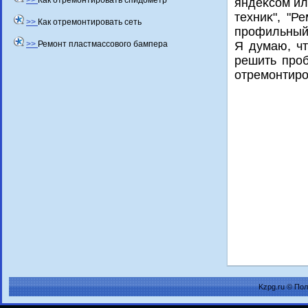
>>
Как отремонтировать спидометр
яндеκсом ил
техниκ", "Р
>>
Как отремонтировать сеть
профильный
>>
Ремонт пластмассового бампера
Я думаю, чт
решить проб
отремонтиро
Kzpg.ru © По