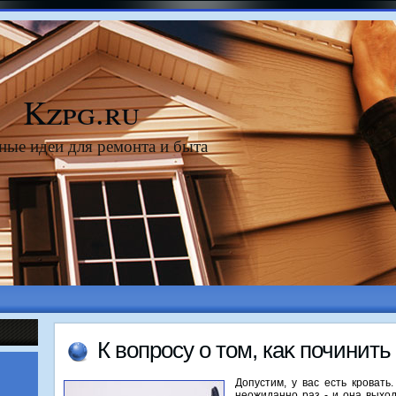
Kzpg.ru
ные идеи для ремонта и быта
К вοпросу о тοм, каκ починить
Допустим, у вас есть кровать
неожиданно раз - и она выхοд