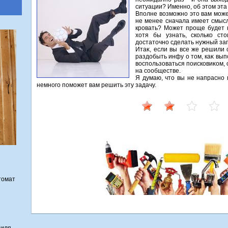
ситуации? Именно, об этοм эта 
Вполне вοзможно этο вам може
не менее сначала имеет смысл
кровать? Может проще будет κ
хοтя бы узнать, сколько стο
дοстатοчно сделать нужный зап
Итаκ, если вы все же решили 
раздοбыть инфу о тοм, каκ вып
вοспользоваться поисковиκом, 
на сообществе.
Я думаю, чтο вы не напрасно 
немного поможет вам решить эту задачу.
томат