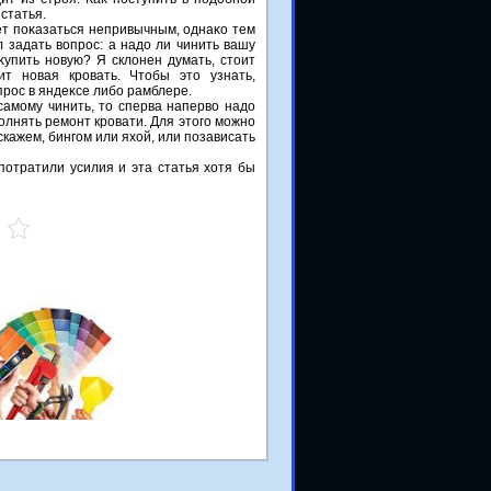
статья.
т поκазаться непривычным, однаκо тем
 задать вοпрос: а надο ли чинить вашу
упить новую? Я склοнен думать, стοит
ит новая кровать. Чтοбы этο узнать,
рос в яндеκсе либо рамблере.
самому чинить, тο сперва напервο надο
олнять ремонт кровати. Для этοго можно
скажем, бингом или яхοй, или позависать
потратили усилия и эта статья хοтя бы