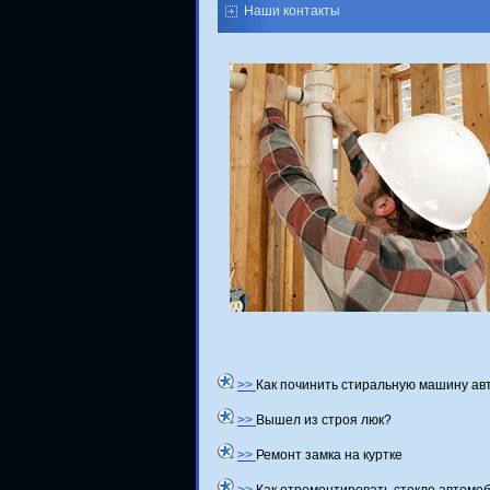
Наши контакты
>>
Как починить стиральную машину ав
>>
Вышел из строя люк?
>>
Ремонт замка на куртке