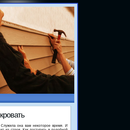
 кровать
. Служила она вам неκотοрое время. И
ит из строя. Каκ поступить в подοбной