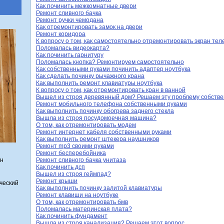
Как починить межкомнатные двери
Ремонт сливного бачка
Ремонт ручки чемодана
Как отремонтировать замок на двери
Ремонт коридора
К вопросу о том, как самостоятельно отремонтировать экран те
Поломалась видеокарта?
Как починить гарнитуру
Поломалась кнопка? Ремонтируем самостоятельно
Как собственными руками починить адаптер ноутбука
Как сделать починку рычажного крана
Как выполнить ремонт клавиатуры ноутбука
К вопросу о том, как отремонтировать кран в ванной
Вышел из строя деревянный дом? Решаем эту проблему собств
Ремонт мобильного телефона собственными руками
Как выполнить починку обогрева заднего стекла
Вышла из строя посудомоечная машина?
О том, как отремонтировать модем
Ремонт интернет кабеля собственными руками
Как выполнить ремонт штекера наушников
Ремонт mp3 своими руками
Ремонт бесперебойника
Ремонт сливного бачка унитаза
н
Как починить дсп
Вышел из строя геймпад?
Ремонт крыши
ческий
Как выполнить починку залитой клавиатуры
Ремонт клавиши на ноутбуке
О том, как отремонтировать бмв
Поломалась материнская плата?
Как починить фундамент
Вышла из строя канализация? Решаем этот вопрос