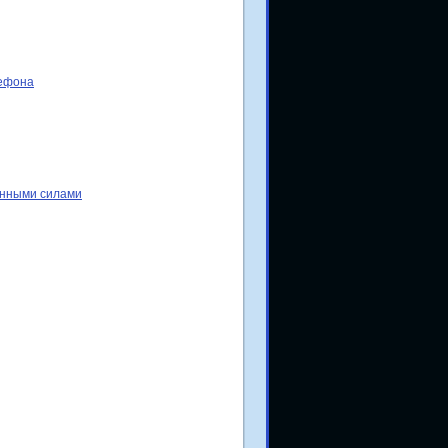
лефона
енными силами