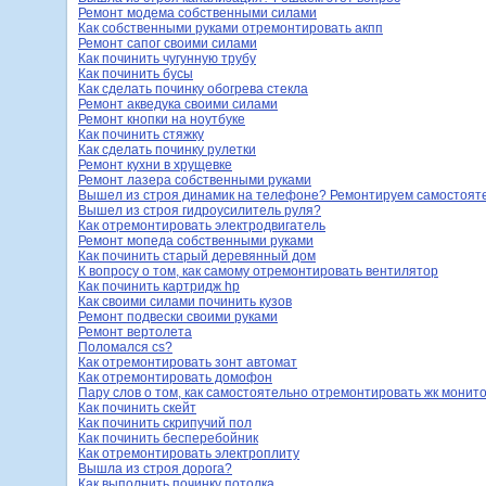
Ремонт модема собственными силами
Как собственными руками отремонтировать акпп
Ремонт сапог своими силами
Как починить чугунную трубу
Как починить бусы
Как сделать починку обогрева стекла
Ремонт акведука своими силами
Ремонт кнопки на ноутбуке
Как починить стяжку
Как сделать починку рулетки
Ремонт кухни в хрущевке
Ремонт лазера собственными руками
Вышел из строя динамик на телефоне? Ремонтируем самостоят
Вышел из строя гидроусилитель руля?
Как отремонтировать электродвигатель
Ремонт мопеда собственными руками
Как починить старый деревянный дом
К вопросу о том, как самому отремонтировать вентилятор
Как починить картридж hp
Как своими силами починить кузов
Ремонт подвески своими руками
Ремонт вертолета
Поломался cs?
Как отремонтировать зонт автомат
Как отремонтировать домофон
Пару слов о том, как самостоятельно отремонтировать жк монит
Как починить скейт
Как починить скрипучий пол
Как починить бесперебойник
Как отремонтировать электроплиту
Вышла из строя дорога?
Как выполнить починку потолка