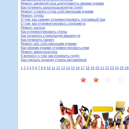
Ремонт аккумулятора шуруповерта своими руками
Как починить канализационную трубу
Ремонт старого стула собственными руками
Ремонт трубы
О том, как самому отремонтировать топливный бак
О том, как отремонтировать спидометр
Ремонт насоса
Как отремонтировать стены
Как починить стиральную машину lg
Как починить паркет
Ремонт абс собственными руками
Как своими руками отремонтировать очки
Ремонт амортизатора
К вопросу о том, как починить трубу
Как сделать починку стекла автомобиля
1
2
3
4
5
6
7
8
9
10
11
12
13
14
15
16
17
18
19
20
21
22
23
24
25
26