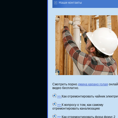
Наши контакты
Смотреть порно
джина карано голая
онлай
видео бесплатно.
>>
Как отремонтировать чайник электри
>>
К вопросу о том, как самому
отремонтировать канализацию
>>
Как отремонтировать форд фокус 2