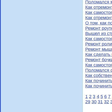
Поломался 
Как отремон
Как самосто
Как отремон
О том, как п
Ремонт роут
Вышел из ст
Как самосто
Ремонт роли
Ремонт мыш
Как сделать
Ремонт бочк
Как самосто
Поломался 
Как собстве
Как починит
Как починить
1
2
3
4
5
6
7
29
30
31
32