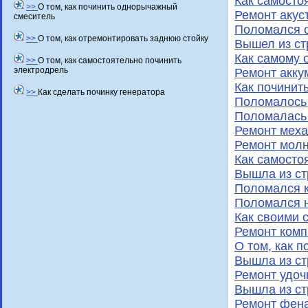
Как самосто
>>
О том, как починить однорычажный
Ремонт акус
смеситель
Поломался о
>>
О том, как отремонтировать заднюю стойку
Вышел из ст
Как самому 
>>
О том, как самостоятельно починить
электродрель
Ремонт акку
Как починит
>>
Как сделать починку генератора
Поломалось 
Поломалась 
Ремонт меха
Ремонт молн
Как самосто
Вышла из ст
Поломался к
Поломался н
Как своими 
Ремонт ком
О том, как п
Вышла из ст
Ремонт удоч
Вышла из ст
Ремонт фена