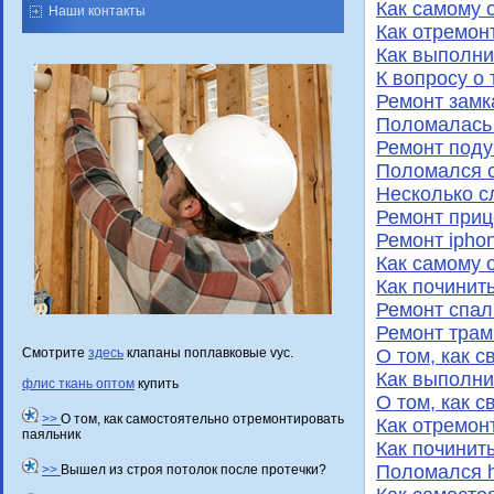
Как самому 
Наши контакты
Как отремон
Как выполни
К вопросу о
Ремонт замк
Поломалась
Ремонт поду
Поломался с
Несколько сл
Ремонт приц
Ремонт ipho
Как самому 
Как починит
Ремонт спал
Ремонт трам
О том, как 
Смотрите
здесь
клапаны поплавковые vyc.
Как выполни
флис ткань оптом
купить
О том, как 
>>
О том, как самостоятельно отремонтировать
Как отремон
паяльник
Как починит
Поломался h
>>
Вышел из строя потолок после протечки?