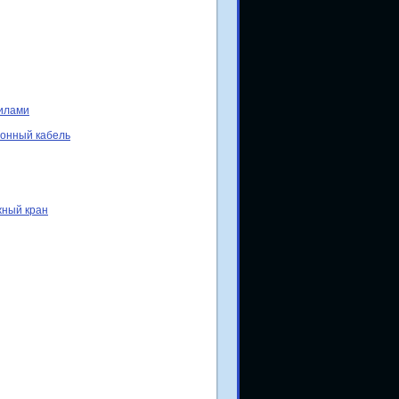
силами
фонный кабель
жный кран