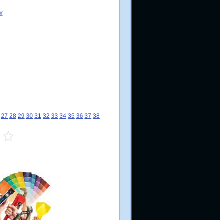
у
27
28
29
30
31
32
33
34
35
36
37
38