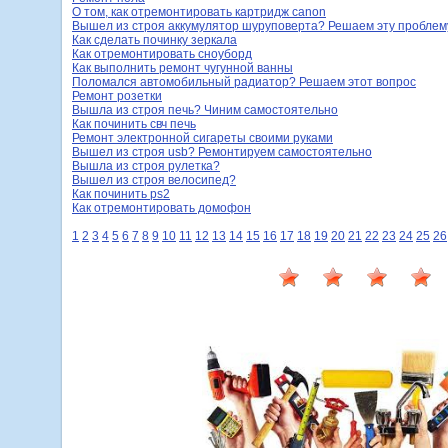
О том, как отремонтировать картридж canon
Вышел из строя аккумулятор шуруповерта? Решаем эту проблем
Как сделать починку зеркала
Как отремонтировать сноуборд
Как выполнить ремонт чугунной ванны
Поломался автомобильный радиатор? Решаем этот вопрос
Ремонт розетки
Вышла из строя печь? Чиним самостоятельно
Как починить свч печь
Ремонт электронной сигареты своими руками
Вышел из строя usb? Ремонтируем самостоятельно
Вышла из строя рулетка?
Вышел из строя велосипед?
Как починить ps2
Как отремонтировать домофон
1
2
3
4
5
6
7
8
9
10
11
12
13
14
15
16
17
18
19
20
21
22
23
24
25
26