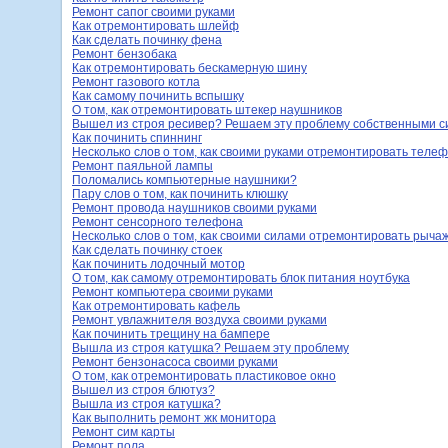
Ремонт сапог своими руками
Как отремонтировать шлейф
Как сделать починку фена
Ремонт бензобака
Как отремонтировать бескамерную шину
Ремонт газового котла
Как самому починить вспышку
О том, как отремонтировать штекер наушников
Вышел из строя ресивер? Решаем эту проблему собственными 
Как починить спиннинг
Несколько слов о том, как своими руками отремонтировать теле
Ремонт паяльной лампы
Поломались компьютерные наушники?
Пару слов о том, как починить клюшку
Ремонт провода наушников своими руками
Ремонт сенсорного телефона
Несколько слов о том, как своими силами отремонтировать рыча
Как сделать починку стоек
Как починить лодочный мотор
О том, как самому отремонтировать блок питания ноутбука
Ремонт компьютера своими руками
Как отремонтировать кафель
Ремонт увлажнителя воздуха своими руками
Как починить трещину на бампере
Вышла из строя катушка? Решаем эту проблему
Ремонт бензонасоса своими руками
О том, как отремонтировать пластиковое окно
Вышел из строя блютуз?
Вышла из строя катушка?
Как выполнить ремонт жк монитора
Ремонт сим карты
Ремонт пола