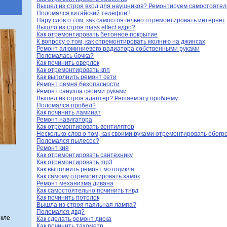
Вышел из строя вход для наушников? Ремонтируем самостоятел
Поломался китайский телефон?
Пару слов о том, как самостоятельно отремонтировать интернет
Вышло из строя mass effect ядро?
Как отремонтировать бетонное покрытие
К вопросу о том, как отремонтировать молнию на джинсах
Ремонт алюминиевого радиатора собственными руками
Поломалась бочка?
Как починить оверлок
Как отремонтировать кпп
Как выполнить ремонт сети
Ремонт ремня безопасности
Ремонт санузла своими руками
Вышел из строя адаптер? Решаем эту проблему
Поломался пробел?
Как починить ламинат
Ремонт навигатора
Как отремонтировать вентилятор
Несколько слов о том, как своими руками отремонтировать обогре
Поломался пылесос?
Ремонт кия
Как отремонтировать сантехнику
Как отремонтировать mp3
Как выполнить ремонт мотоцикла
Как самому отремонтировать замок
Ремонт механизма дивана
Как самостоятельно починить тнвд
Как починить потолок
Вышла из строя паяльная лампа?
Поломался двд?
екле
Как сделать ремонт диска
Как починить тахометр