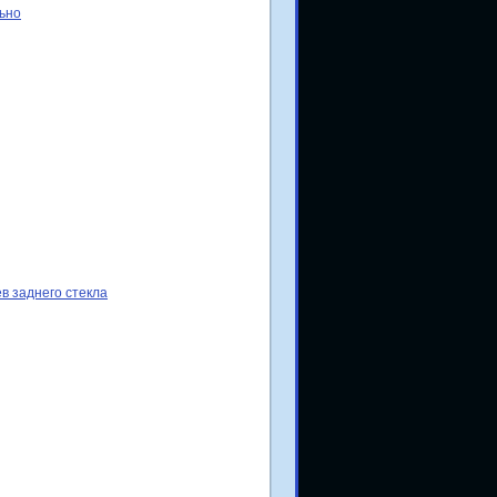
ьно
в заднего стекла