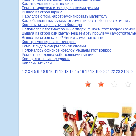
Как отремонтировать шлейф
Ремонт гидроусилителя руля своими руками
Вышел из строя шрус?
Пару слов о том, как отремонтировать магнитолу
Как собственными руками отремонтировать беспроводную мышь
Как починить трещину на бампере
Поломался пластмассовый бампер? Решаем этот вопрос своими
Вышла из строя сим карта? Решаем эту проблему самостоятель
Вышел из строя кулер? Чиним самостоятельно
Как отремонтировать тачскрин
Ремонт видеокамеры своими силами
Поломалось офисное кресло? Решаем этот вопрос
Ремонт сцеплениа собственными руками
Как сделать починку удочки
Как починить печь
1
2
3
4
5
6
7
8
9
10
11
12
13
14
15
16
17
18
19
20
21
22
23
24
25
26