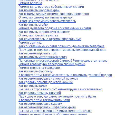
Ремонт балкона
Ремонт катализатора собственными силами
Как починить шаровый кран
Как своими силами отремонтировать аккордеон
О том, как самому починить квартиру
О том, как отремонтировать смеситель
Как починить стойки
Ремонт душевого поддона собственными силами
Как починить стиральную машинку
О том, как починить унитаз
Как самостоятельно отремонтировать бмв
Ремонт зонтика
Как собственными силами починить динамик на телефоне
Пару слов о том, как отремонтировать водопроводный кран
Как отремонтировать hdd
Как починить материнскую плату
Поломался пластмассовый бампер? Чиним самостоятельно
Ремонт клавиатуры телефона своими руками
Ремонт кнопок на телефоне
Как починить форсунку
К вопросу о том, как самостоятельно починить душевой поддон
Как отремонтировать натяжной потолок
Как сделать ремонт душевой кабины
Как починить замок
Вышел из строя вентиль? Ремонтируем самостоятельно
Как сделать починку жигулей
Пару слов о том, как самостоятельно починить бачок
К вопросу о том, как починить баян
Как отремонтировать духовку
Как отремонтировать шиферную крыш
Вышел из строя спининг? Чиним самостоятельно
Ремонт лазерной мыши собственными руками