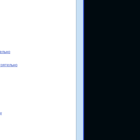
тельно
тоятельно
у