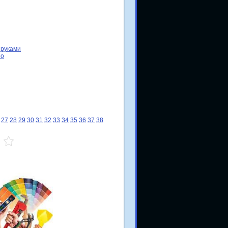
 руками
но
27
28
29
30
31
32
33
34
35
36
37
38