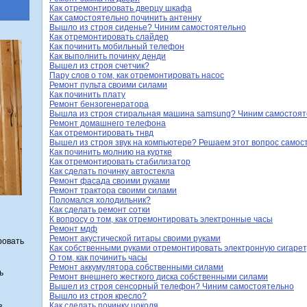
Как отремонтировать дверцу шкафа
Как самостоятельно починить антенну
Вышло из строя сиденье? Чиним самостоятельно
Как отремонтировать слайдер
Как починить мобильный телефон
Как выполнить починку денди
Вышел из строя счетчик?
Пару слов о том, как отремонтировать насос
Ремонт пульта своими силами
Как починить плату
Ремонт бензогенератора
Вышла из строя стиральная машина samsung? Чиним самостоя
Ремонт домашнего телефона
Как отремонтировать тнвд
Вышел из строя звук на компьютере? Решаем этот вопрос самос
Как починить молнию на куртке
Как отремонтировать стабилизатор
Как сделать починку автостекла
Ремонт фасада своими руками
Ремонт трактора своими силами
Поломался холодильник?
Как сделать ремонт сотки
К вопросу о том, как отремонтировать электронные часы
Ремонт мдф
Ремонт акустической гитары своими руками
ровать
Как собственными руками отремонтировать электронную сигарет
О том, как починить часы
Ремонт аккумулятора собственными силами
ь
Ремонт внешнего жесткого диска собственными силами
Вышел из строя сенсорный телефон? Чиним самостоятельно
Вышло из строя кресло?
ь
Как сделать починку цоколя