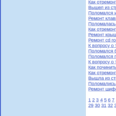
Как отремон
Вышел из ст
Поломался 
Ремонт клав
Поломалась 
Как отремон
Ремонт крыш
Ремонт cd r
К вопросу о
Поломался б
Поломался п
К вопросу о
Как починит
Как отремон
Вышла из ст
Поломались 
Ремонт шиф
1
2
3
4
5
6
7
29
30
31
32