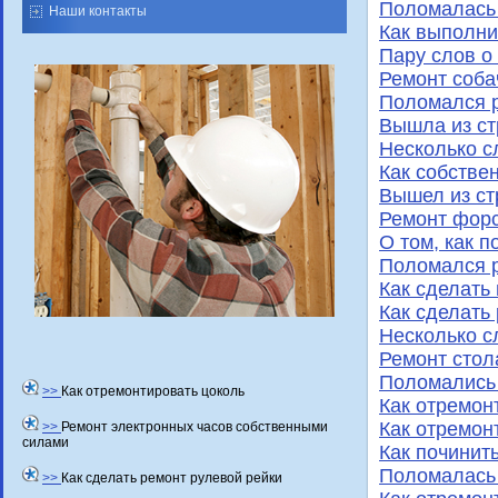
Поломалась 
Наши контакты
Как выполни
Пару слов о
Ремонт соба
Поломался 
Вышла из ст
Несколько с
Как собстве
Вышел из ст
Ремонт фор
О том, как 
Поломался 
Как сделать
Как сделать
Несколько с
Ремонт стол
Поломались 
>>
Как отремонтировать цоколь
Как отремон
Как отремон
>>
Ремонт электронных часов собственными
силами
Как починит
Поломалась
>>
Как сделать ремонт рулевой рейки