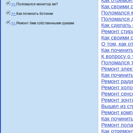
Как отремон
>>
Поломался монитор жк?
Как своими 
Поломался м
>>
Как починить ботинки
Поломался д
>>
Ремонт бмв собственными руками
Как сделать
Ремонт стир
Как своими 
О том, как 
Как починит
К вопросу о 
Поломался 
Ремонт элек
Как починит
Ремонт ради
Ремонт хол
Ремонт сенс
Ремонт зонт
Вышел из с
Ремонт комп
Как починит
Ремонт пола
Как отремон