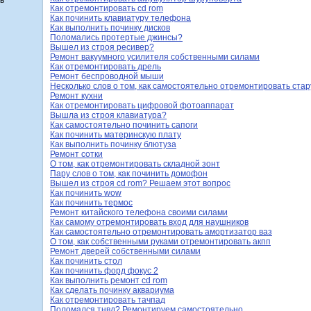
ь
Как отремонтировать cd rom
Как починить клавиатуру телефона
Как выполнить починку дисков
Поломались протертые джинсы?
Вышел из строя ресивер?
Ремонт вакуумного усилителя собственными силами
Как отремонтировать дрель
Ремонт беспроводной мыши
Несколько слов о том, как самостоятельно отремонтировать ста
Ремонт кухни
Как отремонтировать цифровой фотоаппарат
Вышла из строя клавиатура?
Как самостоятельно починить сапоги
Как починить материнскую плату
Как выполнить починку блютуза
Ремонт сотки
О том, как отремонтировать складной зонт
Пару слов о том, как починить домофон
Вышел из строя cd rom? Решаем этот вопрос
Как починить wow
Как починить термос
Ремонт китайского телефона своими силами
Как самому отремонтировать вход для наушников
Как самостоятельно отремонтировать амортизатор ваз
О том, как собственными руками отремонтировать акпп
Ремонт дверей собственными силами
Как починить стол
Как починить форд фокус 2
Как выполнить ремонт cd rom
Как сделать починку аквариума
Как отремонтировать тачпад
Поломался тнвд? Ремонтируем самостоятельно