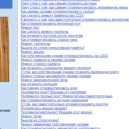
Пару слов о том, как самому починить катушку
Пару слов о том, как самому отремонтировать деревянную дверь
Как своими силами отремонтировать тачпад
Как сделать ремонт бампера ваз 2110
К вопросу о том, как самостоятельно отремонтировать водопров
Как отремонтировать бетонный пол
Ремонт бус
Как сделать ремонт пробела
Как починить потолок после протечки
Как отремонтировать старые окна
Ремонт табуретки
Вышла из строя оперативная память?
Ремонт крыла
Как собственными руками отремонтировать газ 3302
Ремонт ламината своими силами
Ремонт старого паркета
Как починить стиральную машину индезит
О том, как собственными руками починить балконную плиту
Ремонт стекла автомобиля своими силами
Ремонт микроволновой печи
Как починить подошву
Как самому отремонтировать wow
Поломался ipod? Решаем эту проблему
Поломался теплый пол? Ремонтируем самостоятельно
Как отремонтировать катушку зажигания
О том, как самостоятельно отремонтировать разетку
Поломалась крыша гаража?
силами
Поломался картридж? Решаем этот вопрос
Ремонт печи
Вышла из строя ручка?
Ремонт аквариума собственными силами
Как отремонтировать аккумулятор шуруповерта