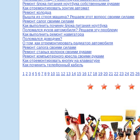
Ремонт блока питания ноутбука собственными руками
Как отремонтировать зонтик автомат
Ремонт колодца
Вышла из строя машина? Решаем этот вопрос своими силами
Ремонт сапог своими силами
Как выполнить починку блока питания ноутбука
Поломался кузов автомобиля? Решаем эту проблему
Как выполнить ремонт навигатора
Поломался доводчик?
О том, как отремонтировать радиатор автомобиля
Ремонт сапога своими силами
Ремонт старых колонок своими руками
Ремонт компьютерного кресла своими руками
Как отремонтировать кнопку на клавиатуре
Как починить телефонный кабель
1
2
3
4
5
6
7
8
9
10
11
12
13
14
15
16
17
18
19
20
21
22
23
24
25
26