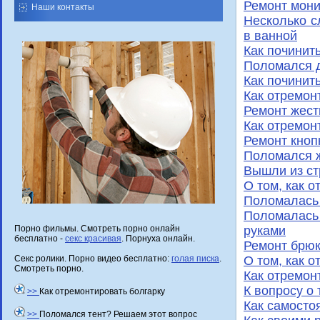
Ремонт мони
Наши контакты
Несколько с
в ванной
Как починит
Поломался 
Как починит
Как отремон
Ремонт жест
Как отремон
Ремонт кноп
Поломался ж
Вышли из ст
О том, как 
Поломалась 
Поломалась
руками
Порно фильмы. Смотреть порно онлайн
бесплатно -
секс красивая
. Порнуха онлайн.
Ремонт брюк
О том, как 
Секс ролики. Порно видео бесплатно:
голая писка
.
Смотреть порно.
Как отремон
К вопросу о
>>
Как отремонтировать болгарку
Как самосто
>>
Поломался тент? Решаем этот вопрос