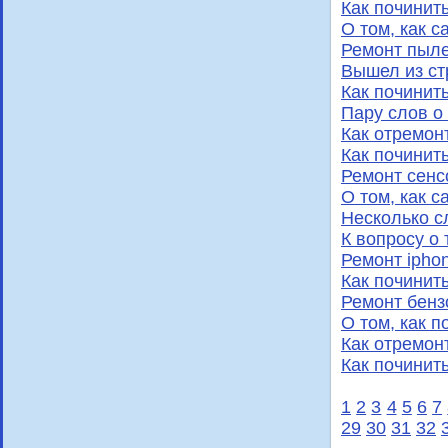
Как починить
О том, как 
Ремонт пыл
Вышел из ст
Как починит
Пару слов о 
Как отремон
Как починит
Ремонт сенс
О том, как 
Несколько сл
К вопросу о
Ремонт ipho
Как починит
Ремонт бенз
О том, как 
Как отремон
Как починить
1
2
3
4
5
6
7
29
30
31
32